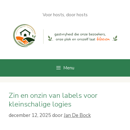
Ga
naar
Voor hosts, door hosts
de
inhoud
Menu
Zin en onzin van labels voor
kleinschalige logies
december 12, 2025
door
Jan De Bock