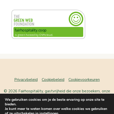
Privacybeleid
Cookiebeleid
Cookievoorkeuren
© 2026 Fairhospitality, gastvrijheid die onze bezoekers, onze
plek en onszelf laat bloeien
• Gebouwd met
GeneratePress
We gebruiken cookies om je de beste ervaring op onze site te
bieden.
Je kunt meer te weten komen over welke cookies we gebruiken
Nederlands
English
(
Engels
)
of ze uitschakelen in
instellingen
.