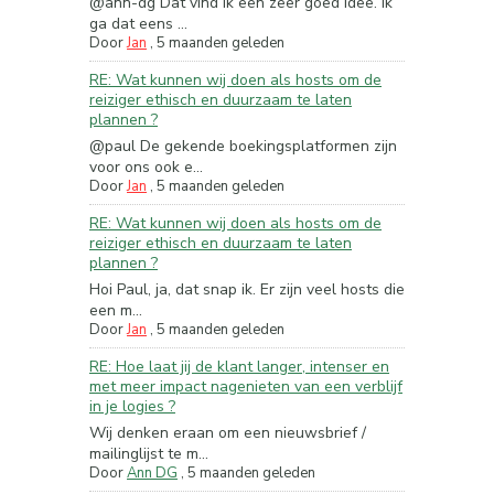
@ann-dg Dat vind ik een zeer goed idee. Ik
ga dat eens ...
Door
Jan
,
5 maanden geleden
RE: Wat kunnen wij doen als hosts om de
reiziger ethisch en duurzaam te laten
plannen ?
@paul De gekende boekingsplatformen zijn
voor ons ook e...
Door
Jan
,
5 maanden geleden
RE: Wat kunnen wij doen als hosts om de
reiziger ethisch en duurzaam te laten
plannen ?
Hoi Paul, ja, dat snap ik. Er zijn veel hosts die
een m...
Door
Jan
,
5 maanden geleden
RE: Hoe laat jij de klant langer, intenser en
met meer impact nagenieten van een verblijf
in je logies ?
Wij denken eraan om een nieuwsbrief /
mailinglijst te m...
Door
Ann DG
,
5 maanden geleden