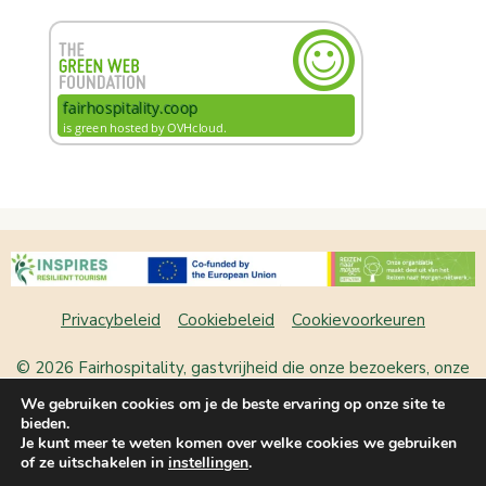
Privacybeleid
Cookiebeleid
Cookievoorkeuren
© 2026 Fairhospitality, gastvrijheid die onze bezoekers, onze
plek en onszelf laat bloeien
• Gebouwd met
GeneratePress
We gebruiken cookies om je de beste ervaring op onze site te
bieden.
Je kunt meer te weten komen over welke cookies we gebruiken
Nederlands
English
(
Engels
)
of ze uitschakelen in
instellingen
.
Français
(
Frans
)
Deutsch
(
Duits
)