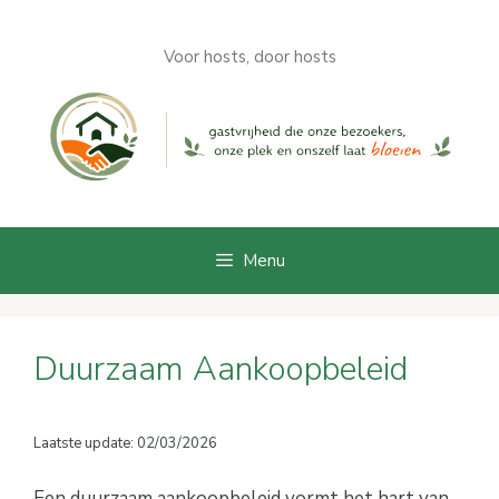
Ga
naar
Voor hosts, door hosts
de
inhoud
Menu
Duurzaam Aankoopbeleid
Laatste update: 02/03/2026
Een duurzaam aankoopbeleid vormt het hart van