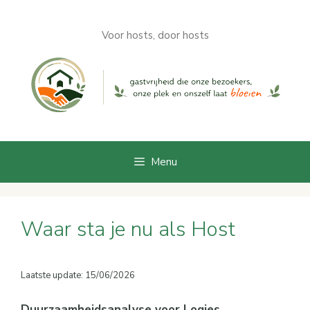
Ga
naar
Voor hosts, door hosts
de
inhoud
Menu
Waar sta je nu als Host
Laatste update: 15/06/2026
Duurzaamheidsanalyse voor Logies