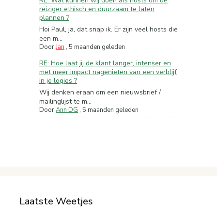
RE: Wat kunnen wij doen als hosts om de
reiziger ethisch en duurzaam te laten
plannen ?
Hoi Paul, ja, dat snap ik. Er zijn veel hosts die
een m...
Door
Jan
,
5 maanden geleden
RE: Hoe laat jij de klant langer, intenser en
met meer impact nagenieten van een verblijf
in je logies ?
Wij denken eraan om een nieuwsbrief /
mailinglijst te m...
Door
Ann DG
,
5 maanden geleden
Laatste Weetjes