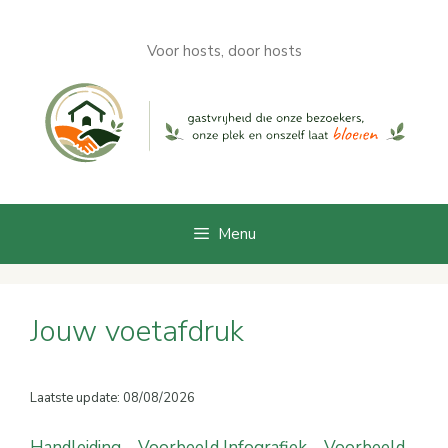
Ga
naar
Voor hosts, door hosts
de
inhoud
Menu
Jouw voetafdruk
Laatste update: 08/08/2026
Handleiding
–
Voorbeeld Infografiek
–
Voorbeeld