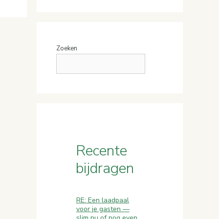
Zoeken
Recente
bijdragen
RE: Een laadpaal
voor je gasten —
slim nu of nog even