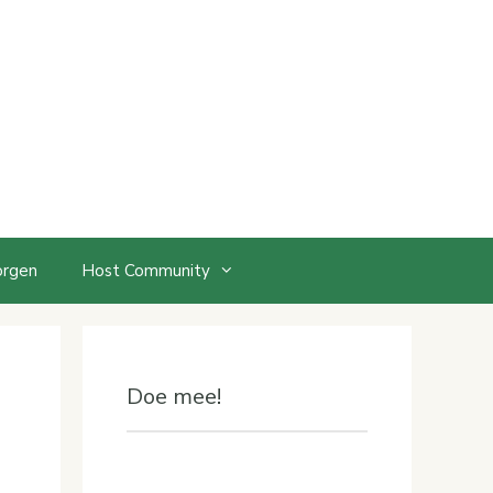
orgen
Host Community
Doe mee!