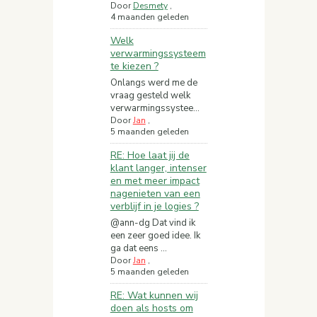
Door
Desmety
,
4 maanden geleden
Welk
verwarmingssysteem
te kiezen ?
Onlangs werd me de
vraag gesteld welk
verwarmingssystee...
Door
Jan
,
5 maanden geleden
RE: Hoe laat jij de
klant langer, intenser
en met meer impact
nagenieten van een
verblijf in je logies ?
@ann-dg Dat vind ik
een zeer goed idee. Ik
ga dat eens ...
Door
Jan
,
5 maanden geleden
RE: Wat kunnen wij
doen als hosts om