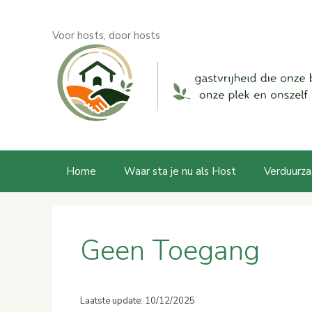
Ga
naar
Voor hosts, door hosts
de
inhoud
Home
Waar sta je nu als Host
Verduurza
Geen Toegang
Laatste update: 10/12/2025