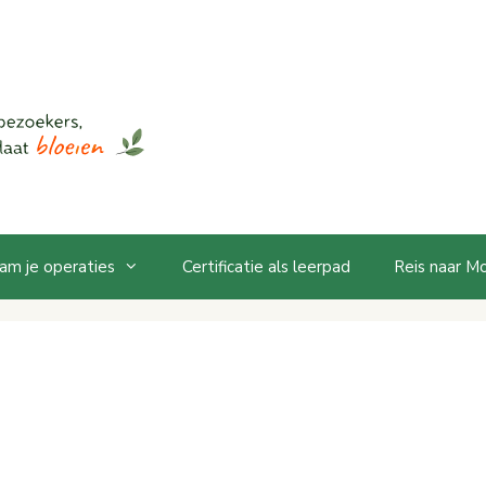
am je operaties
Certificatie als leerpad
Reis naar M