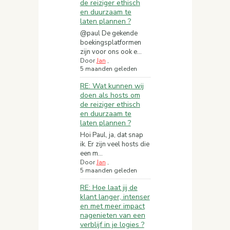
de reiziger ethisch
en duurzaam te
laten plannen ?
@paul De gekende
boekingsplatformen
zijn voor ons ook e...
Door
Jan
,
5 maanden geleden
RE: Wat kunnen wij
doen als hosts om
de reiziger ethisch
en duurzaam te
laten plannen ?
Hoi Paul, ja, dat snap
ik. Er zijn veel hosts die
een m...
Door
Jan
,
5 maanden geleden
RE: Hoe laat jij de
klant langer, intenser
en met meer impact
nagenieten van een
verblijf in je logies ?