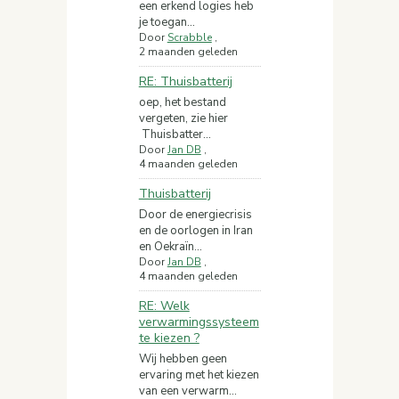
een erkend logies heb
je toegan...
Door
Scrabble
,
2 maanden geleden
RE: Thuisbatterij
oep, het bestand
vergeten, zie hier
Thuisbatter...
Door
Jan DB
,
4 maanden geleden
Thuisbatterij
Door de energiecrisis
en de oorlogen in Iran
en Oekraïn...
Door
Jan DB
,
4 maanden geleden
RE: Welk
verwarmingssysteem
te kiezen ?
Wij hebben geen
ervaring met het kiezen
van een verwarm...