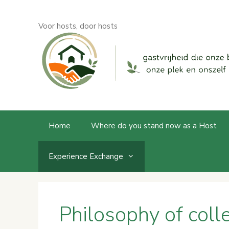
Skip
to
Voor hosts, door hosts
content
Home
Where do you stand now as a Host
Experience Exchange
Philosophy of colle