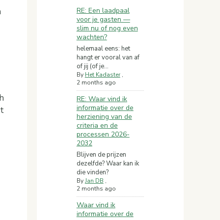
n
RE: Een laadpaal
voor je gasten —
slim nu of nog even
wachten?
helemaal eens: het
hangt er vooral van af
of jij (of je...
By
Het Kadaster
,
2 months ago
th
RE: Waar vind ik
informatie over de
t
herziening van de
criteria en de
processen 2026-
2032
Blijven de prijzen
dezelfde? Waar kan ik
die vinden?
By
Jan DB
,
2 months ago
Waar vind ik
informatie over de