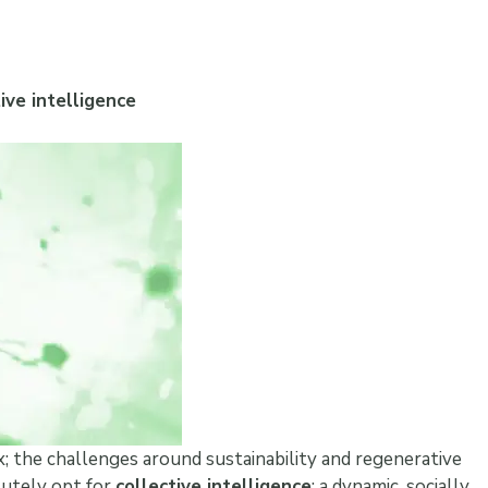
ive intelligence
; the challenges around sustainability and regenerative
lutely opt for
collective intelligence
: a dynamic, socially