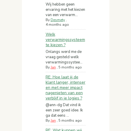
Wij hebben geen
ervaring met het kiezen
van een verwarm...
By
Desmety
,
4 months ago
Welk
verwarmingssysteem
te kiezen ?
Onlangs werd me de
vraag gesteld welk
verwarmingssystee...
By
Jan
,
5 months ago
RE: Hoe laat jij de
klant langer, intenser
en met meer impact
nagenieten van een
verblijf in je logies ?
@ann-dg Dat vind ik
een zeer goed idee. Ik
ga dat eens ...
By
Jan
,
5 months ago
RE: Wat kunnen wij