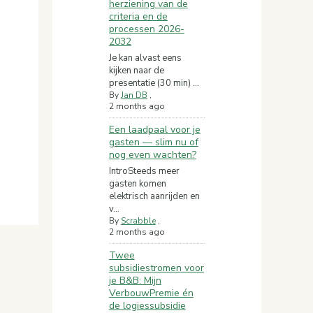
herziening van de
criteria en de
processen 2026-
2032
Je kan alvast eens
kijken naar de
presentatie (30 min) ...
By
Jan DB
,
2 months ago
Een laadpaal voor je
gasten — slim nu of
nog even wachten?
IntroSteeds meer
gasten komen
elektrisch aanrijden en
v...
By
Scrabble
,
2 months ago
Twee
subsidiestromen voor
je B&B: Mijn
VerbouwPremie én
de logiessubsidie