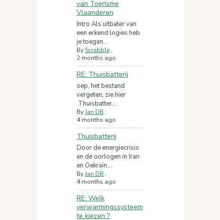
van Toerisme
Vlaanderen
Intro Als uitbater van
een erkend logies heb
je toegan...
By
Scrabble
,
2 months ago
RE: Thuisbatterij
oep, het bestand
vergeten, zie hier
Thuisbatter...
By
Jan DB
,
4 months ago
Thuisbatterij
Door de energiecrisis
en de oorlogen in Iran
en Oekraïn...
By
Jan DB
,
4 months ago
RE: Welk
verwarmingssysteem
te kiezen ?