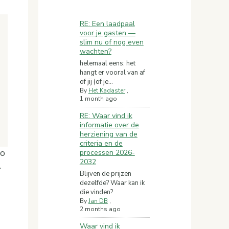
RE: Een laadpaal
voor je gasten —
slim nu of nog even
wachten?
helemaal eens: het
hangt er vooral van af
of jij (of je...
By
Het Kadaster
,
1 month ago
RE: Waar vind ik
informatie over de
herziening van de
criteria en de
to
processen 2026-
2032
.
Blijven de prijzen
dezelfde? Waar kan ik
die vinden?
By
Jan DB
,
2 months ago
Waar vind ik