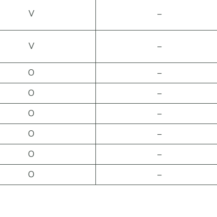
V
–
V
–
O
–
O
–
O
–
O
–
O
–
O
–