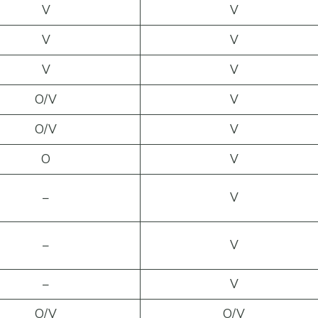
V
V
V
V
V
V
O/V
V
O/V
V
O
V
–
V
–
V
–
V
O/V
O/V