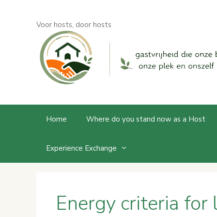
Skip
to
Voor hosts, door hosts
content
Home
Where do you stand now as a Host
Experience Exchange
Energy criteria for 