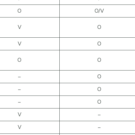
O
O/V
V
O
V
O
O
O
–
O
–
O
–
O
V
–
V
–