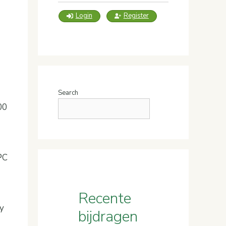
Login
Register
Search
00
EPC
Recente
y
bijdragen