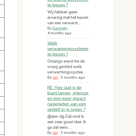
te kiezen ?
Wij hebben geen
ervaring met het kiezen
van een verwarm...
By
Desmety
,
4 months ago
Welk
verwarmingssysteem
te kiezen ?
Onlangs werd me de
vraag gesteld welk
verwarmingssystee...
By
Jan
,
5 months ago
RE: Hoe laat jij de
klant langer, intenser
en met meer impact
nagenieten van een
verblijf in je logies ?
@ann-dg Dat vind ik
een zeer goed idee. Ik
ga dat eens ...
By
Jan
,
5 months ago