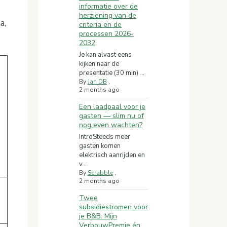
informatie over de
herziening van de
a,
criteria en de
processen 2026-
2032
Je kan alvast eens
kijken naar de
presentatie (30 min) ...
By
Jan DB
,
2 months ago
Een laadpaal voor je
gasten — slim nu of
nog even wachten?
IntroSteeds meer
gasten komen
elektrisch aanrijden en
v...
By
Scrabble
,
2 months ago
Twee
subsidiestromen voor
je B&B: Mijn
VerbouwPremie én