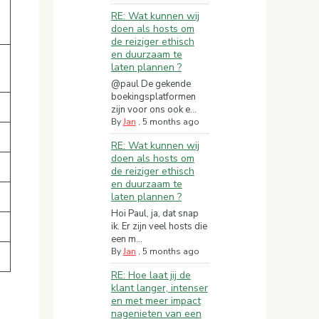
RE: Wat kunnen wij
doen als hosts om
de reiziger ethisch
en duurzaam te
laten plannen ?
@paul De gekende
boekingsplatformen
zijn voor ons ook e...
By
Jan
,
5 months ago
RE: Wat kunnen wij
doen als hosts om
de reiziger ethisch
en duurzaam te
laten plannen ?
Hoi Paul, ja, dat snap
ik. Er zijn veel hosts die
een m...
By
Jan
,
5 months ago
RE: Hoe laat jij de
klant langer, intenser
en met meer impact
nagenieten van een