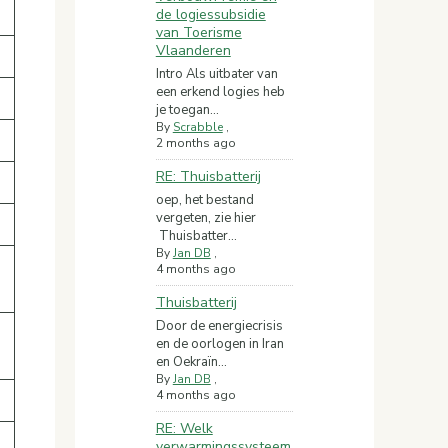
de logiessubsidie
van Toerisme
Vlaanderen
Intro Als uitbater van
een erkend logies heb
je toegan...
By
Scrabble
,
2 months ago
RE: Thuisbatterij
oep, het bestand
vergeten, zie hier
Thuisbatter...
By
Jan DB
,
4 months ago
Thuisbatterij
Door de energiecrisis
en de oorlogen in Iran
en Oekraïn...
By
Jan DB
,
4 months ago
RE: Welk
verwarmingssysteem