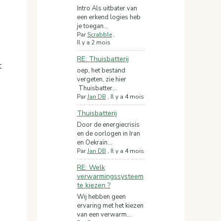
Intro Als uitbater van
een erkend logies heb
je toegan...
Par
Scrabble
,
Il y a 2 mois
RE: Thuisbatterij
t
oep, het bestand
vergeten, zie hier
Thuisbatter...
Par
Jan DB
,
Il y a 4 mois
Thuisbatterij
Door de energiecrisis
en de oorlogen in Iran
en Oekraïn...
Par
Jan DB
,
Il y a 4 mois
RE: Welk
verwarmingssysteem
te kiezen ?
Wij hebben geen
ervaring met het kiezen
van een verwarm...