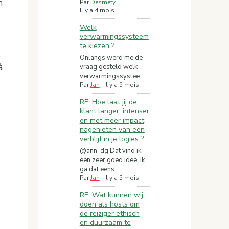
n
Par
Desmety
,
Il y a 4 mois
Welk
verwarmingssysteem
te kiezen ?
,
Onlangs werd me de
à
vraag gesteld welk
verwarmingssystee...
Par
Jan
,
Il y a 5 mois
RE: Hoe laat jij de
klant langer, intenser
en met meer impact
nagenieten van een
verblijf in je logies ?
@ann-dg Dat vind ik
een zeer goed idee. Ik
ga dat eens ...
Par
Jan
,
Il y a 5 mois
RE: Wat kunnen wij
doen als hosts om
de reiziger ethisch
en duurzaam te