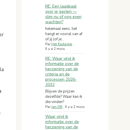
RE: Een laadpaal
voor je gasten —
slim nu of nog even
wachten?
helemaal eens: het
hangt er vooral van af
er
of jij (of je...
Par
Het Kadaster
,
Il y a 2 mois
RE: Waar vind ik
informatie over de
la
herziening van de
criteria en de
processen 2026-
2032
e
Blijven de prijzen
dezelfde? Waar kan ik
die vinden?
Par
Jan DB
,
Il y a 2 mois
e
Waar vind ik
informatie over de
herziening van de