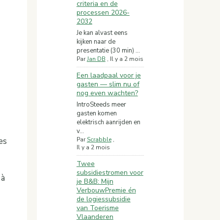
criteria en de
processen 2026-
2032
Je kan alvast eens
kijken naar de
presentatie (30 min) ...
Par
Jan DB
,
Il y a 2 mois
Een laadpaal voor je
gasten — slim nu of
nog even wachten?
IntroSteeds meer
gasten komen
elektrisch aanrijden en
v...
es
Par
Scrabble
,
Il y a 2 mois
Twee
subsidiestromen voor
 à
je B&B: Mijn
VerbouwPremie én
de logiessubsidie
van Toerisme
Vlaanderen