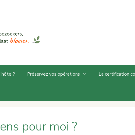
u’hôte ?
Préservez vos opérations
La certification 
sens pour moi ?