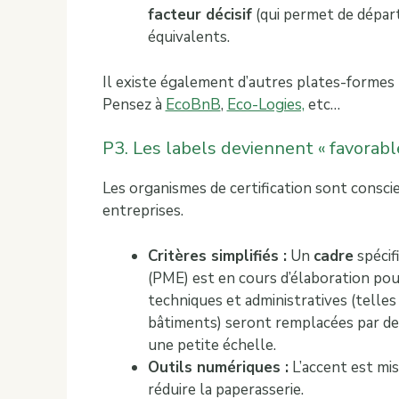
facteur décisif
(qui permet de dépar
équivalents.
Il existe également d’autres plates-formes 
Pensez à
EcoBnB
,
Eco-Logies,
etc…
P3. Les labels deviennent « favorab
Les organismes de certification sont consci
entreprises.
Critères simplifiés :
Un
cadre
spécif
(PME) est en cours d’élaboration pour
techniques et administratives (tell
bâtiments) seront remplacées par d
une petite échelle.
Outils numériques :
L’accent est mis
réduire la paperasserie.