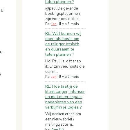
laten plannen ?
@paul De gekende
au
boekingsplatformen
zijn voor ons ook e...
Par
Jan
,
Il y a 5 mois
RE: Wat kunnen wij
doen als hosts om
de reiziger ethisch
en duurzaam te
e.
laten plannen ?
Hoi Paul, ja, dat snap
ik. Er zijn veel hosts die
een m...
s
Par
Jan
,
Il y a 5 mois
RE: Hoe laat jij de
klant langer, intenser
en met meer impact
nagenieten van een
verblijf in je logies ?
Wij denken eraan om
een nieuwsbrief /
mailinglijst te m...
Par
Ann DG
,