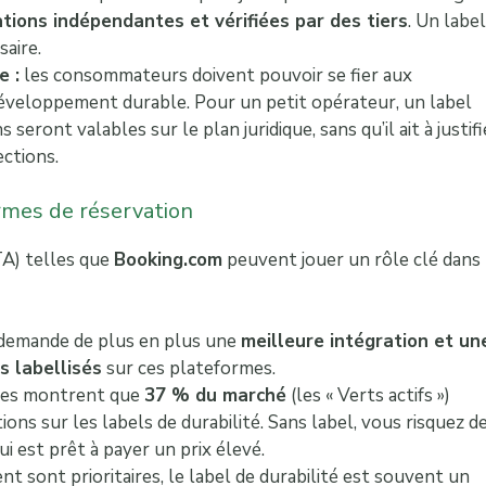
tions indépendantes et vérifiées par des tiers
. Un label
aire.
e :
les consommateurs doivent pouvoir se fier aux
 développement durable. Pour un petit opérateur, un label
seront valables sur le plan juridique, sans qu’il ait à justifi
ections.
formes de réservation
TA) telles que
Booking.com
peuvent jouer un rôle clé dans 
demande de plus en plus une
meilleure intégration et un
 labellisés
sur ces plateformes.
des montrent que
37 % du marché
(les « Verts actifs »)
ns sur les labels de durabilité. Sans label, vous risquez d
i est prêt à payer un prix élevé.
nt sont prioritaires, le label de durabilité est souvent un