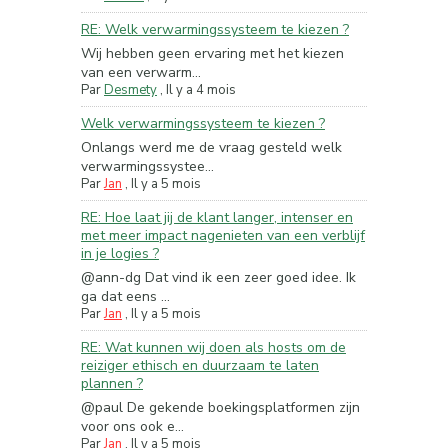
RE: Welk verwarmingssysteem te kiezen ?
Wij hebben geen ervaring met het kiezen
van een verwarm...
Par
Desmety
,
Il y a 4 mois
Welk verwarmingssysteem te kiezen ?
Onlangs werd me de vraag gesteld welk
verwarmingssystee...
Par
Jan
,
Il y a 5 mois
RE: Hoe laat jij de klant langer, intenser en
met meer impact nagenieten van een verblijf
in je logies ?
@ann-dg Dat vind ik een zeer goed idee. Ik
ga dat eens ...
Par
Jan
,
Il y a 5 mois
RE: Wat kunnen wij doen als hosts om de
reiziger ethisch en duurzaam te laten
plannen ?
@paul De gekende boekingsplatformen zijn
voor ons ook e...
Par
Jan
,
Il y a 5 mois