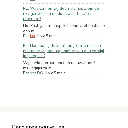
RE: Wat kunnen wij doen als hosts om de
reiziger ethisch en duurzaam te laten
plannen ?
Hoi Paul, ja, dat snap ik. Er zijn veel hosts die
een m...
Par
Jan
,
Il y a 5 mois
RE: Hoe laat jij de klant langer, intenser en
met meer impact nagenieten van een verblijf
in je logies ?
Wij denken eraan om een nieuwsbrief /
mailinglijst te m...
Par
Ann DG
,
Il y a 5 mois
Dernières nouvelles