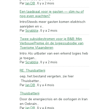
Par
Jan DB
,
Il y a 2 mois
Een laadpaal voor je gasten — slim nu of
nog even wachten?
IntroSteeds meer gasten komen elektrisch
aanrijden en v...
Par
Scrabble
,
Il y a 2 mois
Twee subsidiestromen voor je B&B: Mijn
VerbouwPremie én de logiessubsidie van
Toerisme Vlaanderen
Intro Als uitbater van een erkend logies heb
je toegan...
Par
Scrabble
,
Il y a 2 mois
RE: Thuisbatterij
oep, het bestand vergeten, zie hier
Thuisbatter...
Par
Jan DB
,
Il y a 4 mois
Thuisbatterij
Door de energiecrisis en de oorlogen in Iran
en Oekraïn...
Par
Jan DB
,
Il y a 4 mois