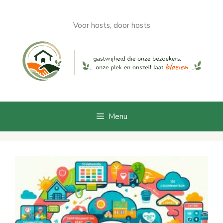
Aller
au
Voor hosts, door hosts
contenu
Menu