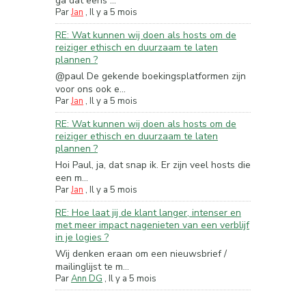
ga dat eens ...
Par
Jan
,
Il y a 5 mois
RE: Wat kunnen wij doen als hosts om de
reiziger ethisch en duurzaam te laten
plannen ?
@paul De gekende boekingsplatformen zijn
voor ons ook e...
Par
Jan
,
Il y a 5 mois
RE: Wat kunnen wij doen als hosts om de
reiziger ethisch en duurzaam te laten
plannen ?
Hoi Paul, ja, dat snap ik. Er zijn veel hosts die
een m...
Par
Jan
,
Il y a 5 mois
RE: Hoe laat jij de klant langer, intenser en
met meer impact nagenieten van een verblijf
in je logies ?
Wij denken eraan om een nieuwsbrief /
mailinglijst te m...
Par
Ann DG
,
Il y a 5 mois