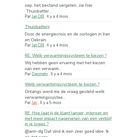
oep, het bestand vergeten, zie hier
Thuisbatter...
Par
Jan DB
,
Il y a 4 mois
Thuisbatterij
Door de energiecrisis en de oorlogen in Iran
en Oekraïn...
Par
Jan DB
,
Il y a 4 mois
RE: Welk verwarmingssysteem te kiezen ?
Wij hebben geen ervaring met het kiezen
van een verwarm...
Par
Desmety
,
Il y a 4 mois
Welk verwarmingssysteem te kiezen ?
Onlangs werd me de vraag gesteld welk
verwarmingssystee...
Par
Jan
,
Il y a 5 mois
RE: Hoe laat jij de klant langer, intenser en
met meer impact nagenieten van een verblijf
in je logies ?
@ann-dg Dat vind ik een zeer goed idee. Ik