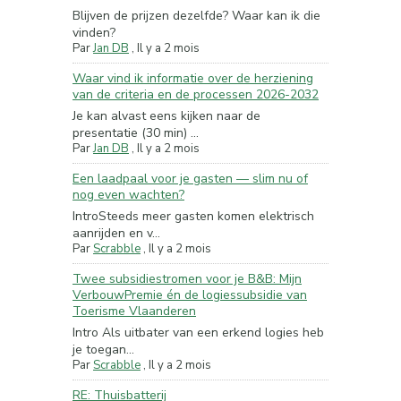
Blijven de prijzen dezelfde? Waar kan ik die
vinden?
Par
Jan DB
,
Il y a 2 mois
Waar vind ik informatie over de herziening
van de criteria en de processen 2026-2032
Je kan alvast eens kijken naar de
presentatie (30 min) ...
Par
Jan DB
,
Il y a 2 mois
Een laadpaal voor je gasten — slim nu of
nog even wachten?
IntroSteeds meer gasten komen elektrisch
aanrijden en v...
Par
Scrabble
,
Il y a 2 mois
Twee subsidiestromen voor je B&B: Mijn
VerbouwPremie én de logiessubsidie van
Toerisme Vlaanderen
Intro Als uitbater van een erkend logies heb
je toegan...
Par
Scrabble
,
Il y a 2 mois
RE: Thuisbatterij