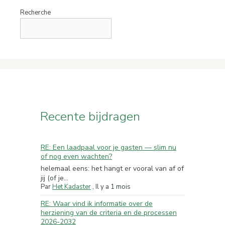
Recherche
Recente bijdragen
RE: Een laadpaal voor je gasten — slim nu
of nog even wachten?
helemaal eens: het hangt er vooral van af of
jij (of je...
Par
Het Kadaster
,
Il y a 1 mois
RE: Waar vind ik informatie over de
herziening van de criteria en de processen
2026-2032