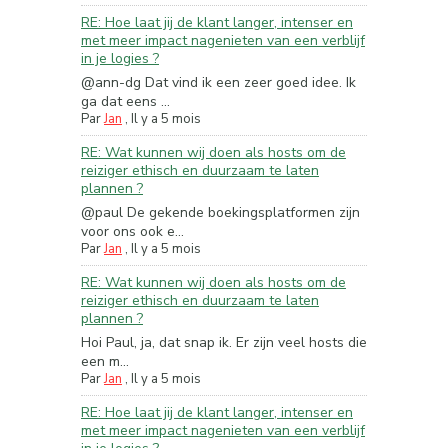
RE: Hoe laat jij de klant langer, intenser en
met meer impact nagenieten van een verblijf
in je logies ?
@ann-dg Dat vind ik een zeer goed idee. Ik
ga dat eens ...
Par
Jan
,
Il y a 5 mois
RE: Wat kunnen wij doen als hosts om de
reiziger ethisch en duurzaam te laten
plannen ?
@paul De gekende boekingsplatformen zijn
voor ons ook e...
Par
Jan
,
Il y a 5 mois
RE: Wat kunnen wij doen als hosts om de
reiziger ethisch en duurzaam te laten
plannen ?
Hoi Paul, ja, dat snap ik. Er zijn veel hosts die
een m...
Par
Jan
,
Il y a 5 mois
RE: Hoe laat jij de klant langer, intenser en
met meer impact nagenieten van een verblijf