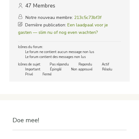
47
Membres
Notre nouveau membre:
213c5c73bf3f
Dernière publication:
Een laadpaal voor je
gasten — slim nu of nog even wachten?
Icônes du forum:
Le forum ne contient aucun message non lus
Le forum contient des messages non lus
Icônes de sujet:
Pas répondu
Repondu
Actif
Important
Épinglé
Non approuvé
Résolu
Privé
Fermé
Doe mee!