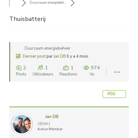
Duurzaam energiebeh...
Thuisbatterij
Duurzaam energiebeheer
Dernier post
par
Jan DB
Il y a 4 mois
2
1
1
974
Posts
Utilisateurs
Reactions
Vu
RSS
Jan DB
(@jan)
Active Member