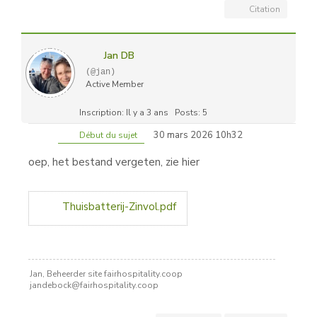
Citation
Jan DB
(@jan)
Active Member
Inscription: Il y a 3 ans
Posts: 5
30 mars 2026 10h32
Début du sujet
oep, het bestand vergeten, zie hier
Thuisbatterij-Zinvol.pdf
Jan, Beheerder site fairhospitality.coop
jandebock@fairhospitality.coop