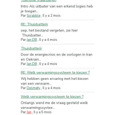
Toerisme Vlaanderen
Intro Als uitbater van een erkend logies heb
je toegan...
Par
Scrabble
,
Il y a 2 mois
RE: Thuisbatterij
oep, het bestand vergeten, zie hier
Thuisbatter...
Par
Jan DB
,
Il y a 4 mois
Thuisbatterij
Door de energiecrisis en de oorlogen in Iran
en Oekraïn...
Par
Jan DB
,
Il y a 4 mois
RE: Welk verwarmingssysteem te kiezen ?
Wij hebben geen ervaring met het kiezen
van een verwarm...
Par
Desmety
,
Il y a 4 mois
Welk verwarmingssysteem te kiezen ?
Onlangs werd me de vraag gesteld welk
verwarmingssystee...
Par
Jan
,
Il y a 5 mois