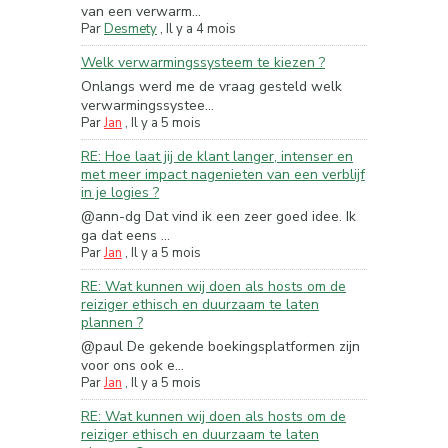
van een verwarm...
Par
Desmety
,
Il y a 4 mois
Welk verwarmingssysteem te kiezen ?
Onlangs werd me de vraag gesteld welk
verwarmingssystee...
Par
Jan
,
Il y a 5 mois
RE: Hoe laat jij de klant langer, intenser en
met meer impact nagenieten van een verblijf
in je logies ?
@ann-dg Dat vind ik een zeer goed idee. Ik
ga dat eens ...
Par
Jan
,
Il y a 5 mois
RE: Wat kunnen wij doen als hosts om de
reiziger ethisch en duurzaam te laten
plannen ?
@paul De gekende boekingsplatformen zijn
voor ons ook e...
Par
Jan
,
Il y a 5 mois
RE: Wat kunnen wij doen als hosts om de
reiziger ethisch en duurzaam te laten