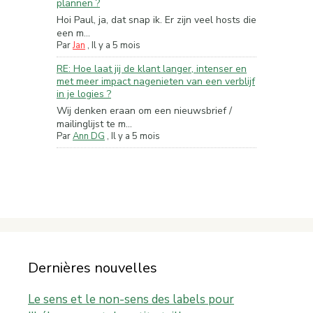
plannen ?
Hoi Paul, ja, dat snap ik. Er zijn veel hosts die
een m...
Par
Jan
,
Il y a 5 mois
RE: Hoe laat jij de klant langer, intenser en
met meer impact nagenieten van een verblijf
in je logies ?
Wij denken eraan om een nieuwsbrief /
mailinglijst te m...
Par
Ann DG
,
Il y a 5 mois
Dernières nouvelles
Le sens et le non-sens des labels pour