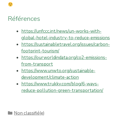
Références
https://unfccc.int/news/un-works-with-
global-hotel-industry-to-reduce-emissions
https://sustainabletravel.org/issues/carbon-
footprint-tourism/
https://ourworldindata.org/co2-emissions-
from-transport
https://www.unwto.org/sustainable-
development/climate-action
https://www.trukky.com/blog/6-ways-
reduce-pollution-green-transportation/
Catégories
Non classifié(e)