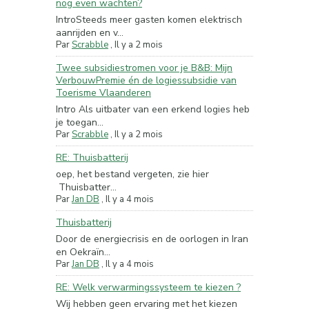
nog even wachten?
IntroSteeds meer gasten komen elektrisch
aanrijden en v...
Par
Scrabble
,
Il y a 2 mois
Twee subsidiestromen voor je B&B: Mijn
VerbouwPremie én de logiessubsidie van
Toerisme Vlaanderen
Intro Als uitbater van een erkend logies heb
je toegan...
Par
Scrabble
,
Il y a 2 mois
RE: Thuisbatterij
oep, het bestand vergeten, zie hier
Thuisbatter...
Par
Jan DB
,
Il y a 4 mois
Thuisbatterij
Door de energiecrisis en de oorlogen in Iran
en Oekraïn...
Par
Jan DB
,
Il y a 4 mois
RE: Welk verwarmingssysteem te kiezen ?
Wij hebben geen ervaring met het kiezen