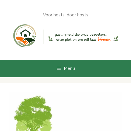
Aller
au
Voor hosts, door hosts
contenu
Menu