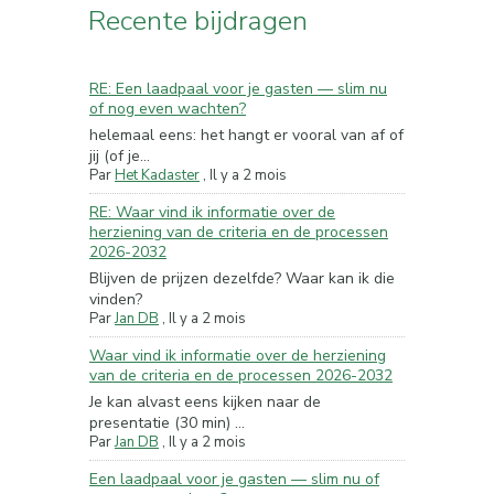
Recente bijdragen
RE: Een laadpaal voor je gasten — slim nu
of nog even wachten?
helemaal eens: het hangt er vooral van af of
jij (of je...
Par
Het Kadaster
,
Il y a 2 mois
RE: Waar vind ik informatie over de
herziening van de criteria en de processen
2026-2032
Blijven de prijzen dezelfde? Waar kan ik die
vinden?
Par
Jan DB
,
Il y a 2 mois
Waar vind ik informatie over de herziening
van de criteria en de processen 2026-2032
Je kan alvast eens kijken naar de
presentatie (30 min) ...
Par
Jan DB
,
Il y a 2 mois
Een laadpaal voor je gasten — slim nu of