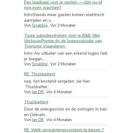
Een laadpaal voor je gasten — slim nu of
nog even wachten?
IntroSteeds meer gasten komen elektrisch
aanrijden en v...
Von
Scrabble
,
Vor 2 Monaten
Twee subsidiestromen voor je B&B: Mijn
VerbouwPremie én de logiessubsidie van
Toerisme Vlaanderen
Intro Als uitbater van een erkend logies heb
je toegan...
Von
Scrabble
,
Vor 2 Monaten
RE: Thuisbatterij
oep, het bestand vergeten, zie hier
Thuisbatter...
Von
Jan DB
,
Vor 4 Monaten
Thuisbatterij
Door de energiecrisis en de oorlogen in Iran
en Oekraïn...
Von
Jan DB
,
Vor 4 Monaten
RE: Welk verwarmingssysteem te kiezen ?