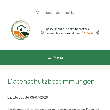
Zum
Inhalt
Voor hosts, door hosts
springen
Menü
Datenschutzbestimmungen
Laatste update: 08/07/2026
Fairhospitality.coop verpflichtet sich zum Schutz