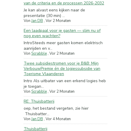
van de criteria en de processen 2026-2032
Je kan alvast eens kijken naar de
presentatie (30 min) ...
Von
Jan DB
,
Vor 2 Monaten
Een laadpaal voor je gasten — slim nu of
nog even wachten?
IntroSteeds meer gasten komen elektrisch
aanrijden en v...
Von
Scrabble
,
Vor 2 Monaten
Twee subsidiestromen voor je B&B: Mijn
VerbouwPremie én de logiessubsidie van
Toerisme Vlaanderen
Intro Als uitbater van een erkend logies heb
je toegan...
Von
Scrabble
,
Vor 2 Monaten
RE: Thuisbatterij
oep, het bestand vergeten, zie hier
Thuisbatter...
Von
Jan DB
,
Vor 4 Monaten
Thuisbatterij