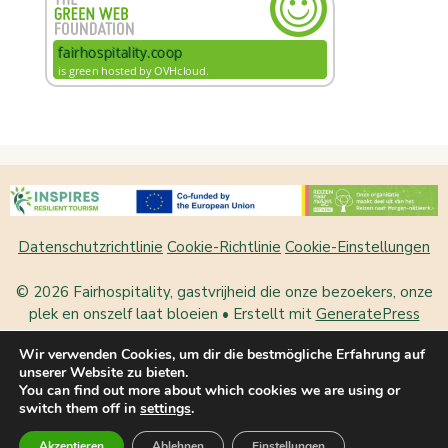
Datenschutzrichtlinie
Cookie-Richtlinie
Cookie-Einstellungen
© 2026 Fairhospitality, gastvrijheid die onze bezoekers, onze
plek en onszelf laat bloeien
• Erstellt mit
GeneratePress
Wir verwenden Cookies, um dir die bestmögliche Erfahrung auf
Nederlands
(
Niederländisch
)
unserer Website zu bieten.
You can find out more about which cookies we are using or
English
(
Englisch
)
Français
(
Französisch
)
switch them off in
settings
.
Deutsch
Akzeptieren
Ablehnen
Einstellungen