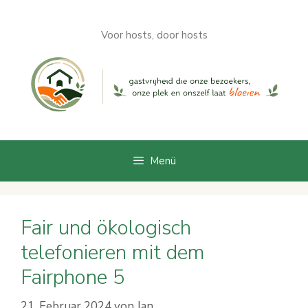
Zum
Inhalt
Voor hosts, door hosts
springen
Menü
Fair und ökologisch
telefonieren mit dem
Fairphone 5
21. Februar 2024
von
Jan