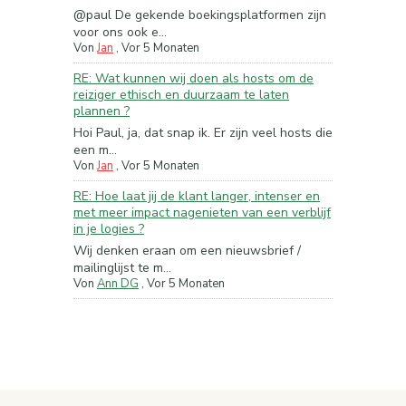
@paul De gekende boekingsplatformen zijn
voor ons ook e...
Von
Jan
,
Vor 5 Monaten
RE: Wat kunnen wij doen als hosts om de
reiziger ethisch en duurzaam te laten
plannen ?
Hoi Paul, ja, dat snap ik. Er zijn veel hosts die
een m...
Von
Jan
,
Vor 5 Monaten
RE: Hoe laat jij de klant langer, intenser en
met meer impact nagenieten van een verblijf
in je logies ?
Wij denken eraan om een nieuwsbrief /
mailinglijst te m...
Von
Ann DG
,
Vor 5 Monaten