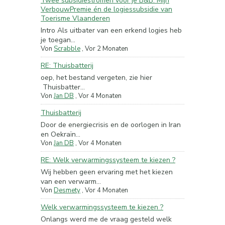
Twee subsidiestromen voor je B&B: Mijn
VerbouwPremie én de logiessubsidie van
Toerisme Vlaanderen
Intro Als uitbater van een erkend logies heb
je toegan...
Von
Scrabble
,
Vor 2 Monaten
RE: Thuisbatterij
oep, het bestand vergeten, zie hier
Thuisbatter...
Von
Jan DB
,
Vor 4 Monaten
Thuisbatterij
Door de energiecrisis en de oorlogen in Iran
en Oekraïn...
Von
Jan DB
,
Vor 4 Monaten
RE: Welk verwarmingssysteem te kiezen ?
Wij hebben geen ervaring met het kiezen
van een verwarm...
Von
Desmety
,
Vor 4 Monaten
Welk verwarmingssysteem te kiezen ?
Onlangs werd me de vraag gesteld welk