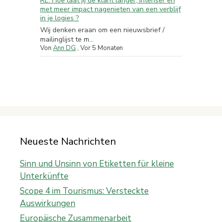
RE: Hoe laat jij de klant langer, intenser en
met meer impact nagenieten van een verblijf
in je logies ?
Wij denken eraan om een nieuwsbrief /
mailinglijst te m...
Von
Ann DG
,
Vor 5 Monaten
Neueste Nachrichten
Sinn und Unsinn von Etiketten für kleine
Unterkünfte
Scope 4 im Tourismus: Versteckte
Auswirkungen
Europäische Zusammenarbeit