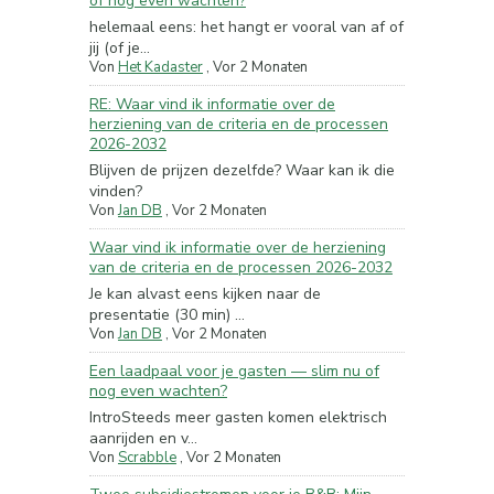
of nog even wachten?
helemaal eens: het hangt er vooral van af of
jij (of je...
Von
Het Kadaster
,
Vor 2 Monaten
RE: Waar vind ik informatie over de
herziening van de criteria en de processen
2026-2032
Blijven de prijzen dezelfde? Waar kan ik die
vinden?
Von
Jan DB
,
Vor 2 Monaten
Waar vind ik informatie over de herziening
van de criteria en de processen 2026-2032
Je kan alvast eens kijken naar de
presentatie (30 min) ...
Von
Jan DB
,
Vor 2 Monaten
Een laadpaal voor je gasten — slim nu of
nog even wachten?
IntroSteeds meer gasten komen elektrisch
aanrijden en v...
Von
Scrabble
,
Vor 2 Monaten