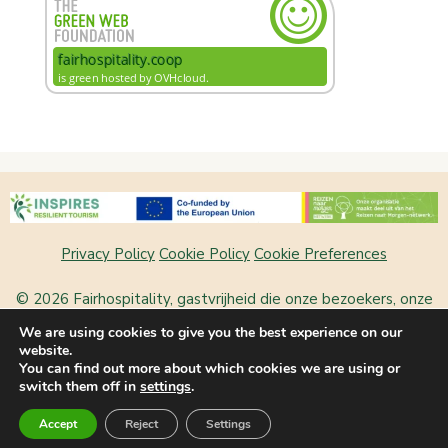
Privacy Policy
Cookie Policy
Cookie Preferences
© 2026 Fairhospitality, gastvrijheid die onze bezoekers, onze
plek en onszelf laat bloeien
• Built with
GeneratePress
We are using cookies to give you the best experience on our
website.
You can find out more about which cookies we are using or
Nederlands
(
Dutch
)
English
switch them off in
settings
.
Français
(
French
)
Deutsch
(
German
)
Accept
Reject
Settings