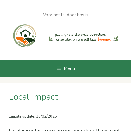
Skip
to
Voor hosts, door hosts
content
Menu
Local Impact
Laatste update: 20/02/2025
Local impact is crucial in our operation. If we want