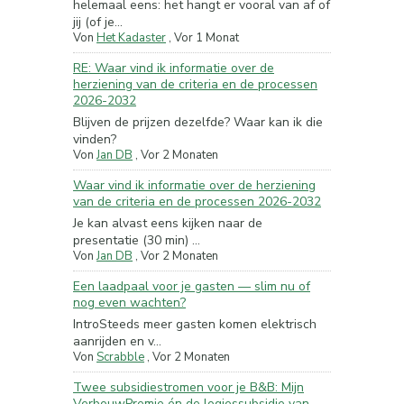
helemaal eens: het hangt er vooral van af of
jij (of je...
Von
Het Kadaster
,
Vor 1 Monat
RE: Waar vind ik informatie over de
herziening van de criteria en de processen
2026-2032
Blijven de prijzen dezelfde? Waar kan ik die
vinden?
Von
Jan DB
,
Vor 2 Monaten
Waar vind ik informatie over de herziening
van de criteria en de processen 2026-2032
Je kan alvast eens kijken naar de
presentatie (30 min) ...
Von
Jan DB
,
Vor 2 Monaten
Een laadpaal voor je gasten — slim nu of
nog even wachten?
IntroSteeds meer gasten komen elektrisch
aanrijden en v...
Von
Scrabble
,
Vor 2 Monaten
Twee subsidiestromen voor je B&B: Mijn
VerbouwPremie én de logiessubsidie van